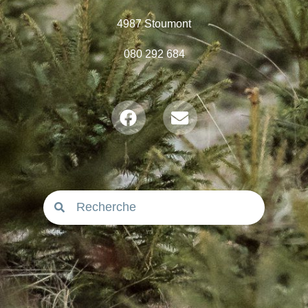
4987 Stoumont
080 292 684