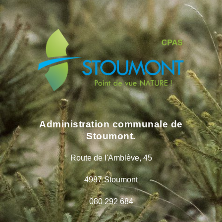
Administration communale de
Stoumont.
Route de l'Amblève, 45
4987 Stoumont
080 292 684