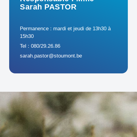
Sarah PASTOR
Permanence : mardi et jeudi de 13h30 à
15h30
Tel : 080/29.26.86
sarah.pastor@stoumont.be