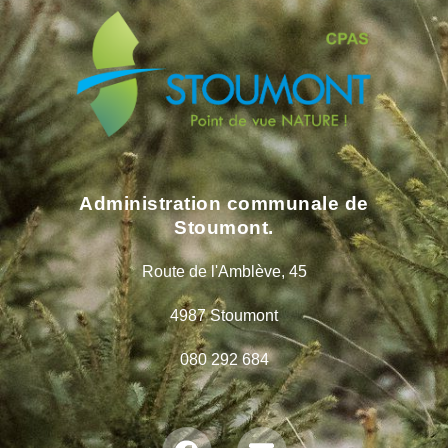
Administration communale de
Stoumont.
Route de l'Amblève, 45
4987 Stoumont
080 292 684